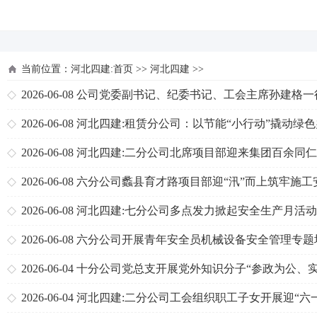
河北四建
当前位置：
河北四建:首页
>>
河北四建
>>
2026-06-08
公司党委副书记、纪委书记、工会主席孙建格一
天津分公司、一分公司检查指导“三点联创”工作
2026-06-08
河北四建:租赁分公司：以节能“小行动”撬动绿色
公“大节能”
2026-06-08
河北四建:二分公司北席项目部迎来集团百余同
摩团
2026-06-08
六分公司蠡县育才路项目部迎“汛”而上筑牢施工
防线
2026-06-08
河北四建:七分公司多点发力掀起安全生产月活
潮
2026-06-08
六分公司开展青年安全员机械设备安全管理专题
2026-06-04
十分公司党总支开展党外知识分子“参政为公、
为民”主题教育
2026-06-04
河北四建:二分公司工会组织职工子女开展迎“六