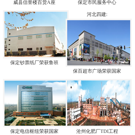
威县信誉楼百货A座
保定市民服务中心
河北四建:
保定钞票纸厂荣获鲁班
保百超市广场荣获国家
保定电信枢纽荣获国家
沧州化肥厂TDI工程